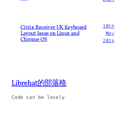
10th
Citrix Receiver UK Keyboard
Layout Issue on Linux and
May
Chrome OS
2024
Librehat的部落格
Code can be lovely