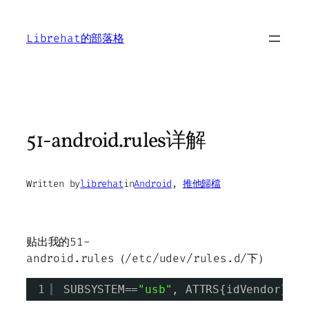
Skip
to
Librehat的部落格
content
51-android.rules详解
Written by
librehat
in
Android
, 
推他歸檔
贴出我的51-
android.rules（/etc/udev/rules.d/下）
1
SUBSYSTEM==
"usb"
, ATTRS{idVendor}==
"