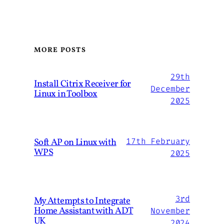
MORE POSTS
29th
Install Citrix Receiver for
December
Linux in Toolbox
2025
Soft AP on Linux with
17th February
WPS
2025
3rd
My Attempts to Integrate
Home Assistant with ADT
November
UK
2024