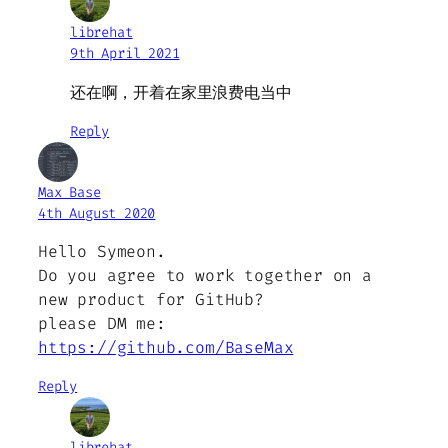
librehat
9th April 2021
还在啊，开着在家里浪费电当中
Reply
Max Base
4th August 2020
Hello Symeon.
Do you agree to work together on a
new product for GitHub?
please DM me:
https://github.com/BaseMax
Reply
librehat