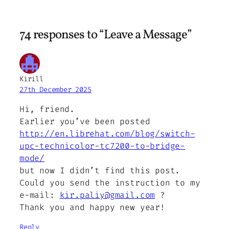
74 responses to “Leave a Message”
Kirill
27th December 2025
Hi, friend.
Earlier you’ve been posted
http://en.librehat.com/blog/switch-
upc-technicolor-tc7200-to-bridge-
mode/
but now I didn’t find this post.
Could you send the instruction to my
e-mail:
kir.paliy@gmail.com
?
Thank you and happy new year!
Reply