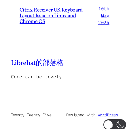
10th
Citrix Receiver UK Keyboard
Layout Issue on Linux and
May
Chrome OS
2024
Librehat的部落格
Code can be lovely
Twenty Twenty-Five
Designed with
WordPress