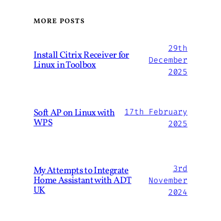
MORE POSTS
29th
Install Citrix Receiver for
December
Linux in Toolbox
2025
Soft AP on Linux with
17th February
WPS
2025
3rd
My Attempts to Integrate
Home Assistant with ADT
November
UK
2024