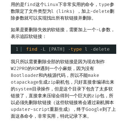
用的是find这个Linux下非常实用的命令，type参
数限定了文件类型为l（links），加上-delete删
除参数就可以实现找出所有软链接并删除。
如果是要删除失效的软链接，需要加上一个-L参数，
表示追踪软链接：
1
find
-L [PATH] -
type
l -delete
我只所以需要删除全部的软链接是因为现在制作
W22PRO的ROM遇到一个小麻烦，因为没有
Bootloader和内核源代码，所以不能make
otapackage生成zip刷机包，只好直接拿编译出来
的system目录操作，但是这个目录下包含了太多软
链接了，直接拿来压缩会得到一个巨大的zip包，所
以必须先删除软链接（这些软链接将会通过刷机脚本
updater-script重新生成），终于Google到了上
面这条命令，非常实用，特此记录下来。