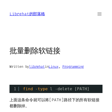
Skip
to
Librehat的部落格
content
批量删除软链接
Written by
librehat
in
Linux
, 
Programming
1
find
-
type
l -delete [PATH]
上面这条命令就可以将[PATH]路径下的所有软链接
都删除掉。