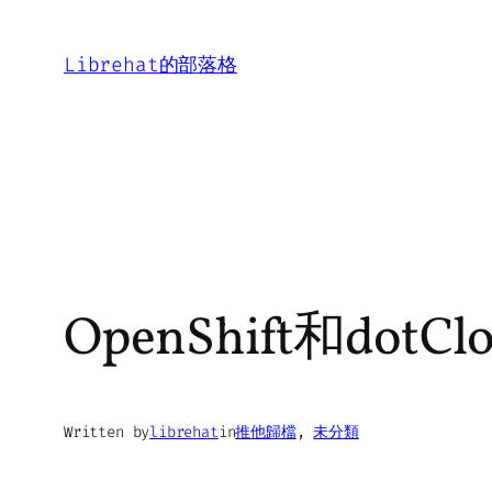
Skip
to
Librehat的部落格
content
OpenShift和dot
Written by
librehat
in
推他歸檔
, 
未分類