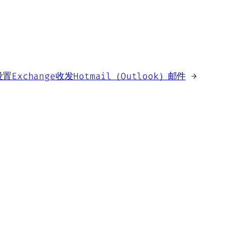
置Exchange收发Hotmail（Outlook）邮件
→