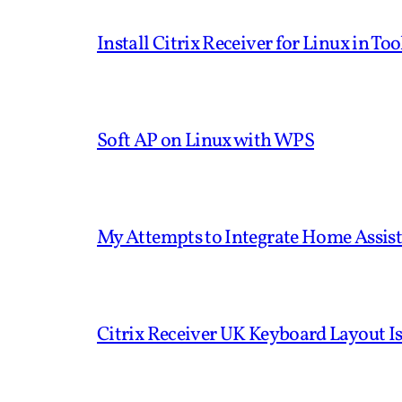
Install Citrix Receiver for Linux in To
Soft AP on Linux with WPS
My Attempts to Integrate Home Assis
Citrix Receiver UK Keyboard Layout 