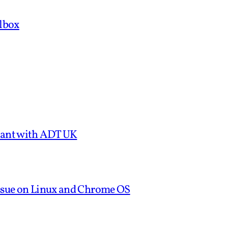
olbox
tant with ADT UK
Issue on Linux and Chrome OS