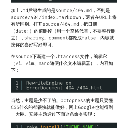
加上.md后缀生成的是source/404.md，否则是
source/404/index.markdown，两者在URL上将
有所区别。打开source/404.md，把日期
（date:）的值删掉（用一个空格代替，不要整行删
去），sharing、comment都改成false，内容就
按你的喜好写好即可。
在source下新建一个.htaccess文件，编辑它
（vi、vim、nano随便什么文本编辑器），内容如
下：
1
RewriteEngine on
2
ErrorDocument 404 /404.html
当然，主题是少不了的。Octopress的主题只要懂
CSS什么的都很快就能做好，网上Google也能得到
一大圈。安装主题通过下面这条命令实现：
1
rake 
install
[
'THEME_NAME'
]