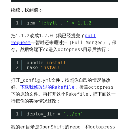
继续，找到值：
1
gem 
'jekyll'
, 
'~> 1.1.2'
把1.1.2改成1.2.0（我已经提交了
pull
request
，暂时还未通过）
（Pull Merged），保
存。然后终端下cd进入octopress目录后执行：
1
bundle 
install
2
rake 
install
打开_config.yml文件，按照你自己的情况修改
好。
下载我修改过的Rakefile
，覆盖octopress
下的原始文件。再打开这个Rakefile，把下面这一
行按你的实际情况修改：
1
deploy_dir = 
"../en"
我的en目录是OpenShift的repo，和octopress