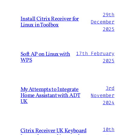
29th
Install Citrix Receiver for
December
Linux in Toolbox
2025
Soft AP on Linux with
17th February
WPS
2025
3rd
My Attempts to Integrate
Home Assistant with ADT
November
UK
2024
10th
Citrix Receiver UK Keyboard