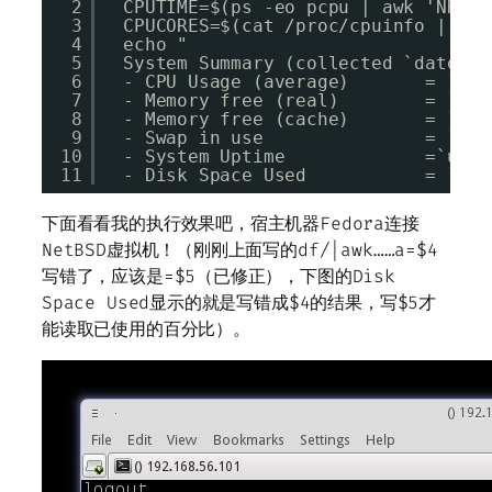
2
CPUTIME=$(ps -eo pcpu | awk 'NR>1'
3
CPUCORES=$(cat /proc/cpuinfo | gre
4
echo "
5
System Summary (collected `date`)
6
- CPU Usage (average)       = `ech
7
- Memory free (real)        = `fre
8
- Memory free (cache)       = `fre
9
- Swap in use               = `fre
10
- System Uptime             =`upti
11
- Disk Space Used           = `df 
下面看看我的执行效果吧，宿主机器Fedora连接
NetBSD虚拟机！（刚刚上面写的df/|awk……a=$4
写错了，应该是=$5（已修正），下图的Disk
Space Used显示的就是写错成$4的结果，写$5才
能读取已使用的百分比）。