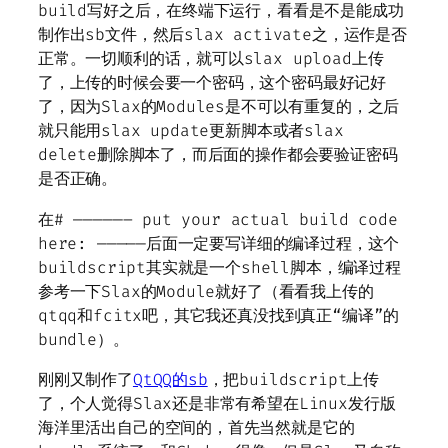
build写好之后，在终端下运行，看看是不是能成功
制作出sb文件，然后slax activate之，运作是否
正常。一切顺利的话，就可以slax upload上传
了，上传的时候会要一个密码，这个密码最好记好
了，因为Slax的Modules是不可以有重复的，之后
就只能用slax update更新脚本或者slax
delete删除脚本了，而后面的操作都会要验证密码
是否正确。
在# —————– put your actual build code
here: —————后面一定要写详细的编译过程，这个
buildscript其实就是一个shell脚本，编译过程
参考一下Slax的Module就好了（看看我上传的
qtqq和fcitx吧，其它我还真没找到真正“编译”的
bundle）。
刚刚又制作了
QtQQ的sb
，把buildscript上传
了，个人觉得Slax还是非常有希望在Linux发行版
海洋里活出自己的空间的，首先当然就是它的