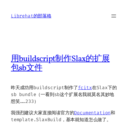
Skip
to
Librehat的部落格
content
用buildscript制作Slax的扩展
包sb文件
昨天成功用buildscript制作了
fcitx
在Slax下的
sb bundle（一看到sb这个扩展名我就莫名其妙地
想笑……233）
我强烈建议大家直接阅读官方的
Documentation
和
template.SlaxBuild，基本就知道怎么做了。