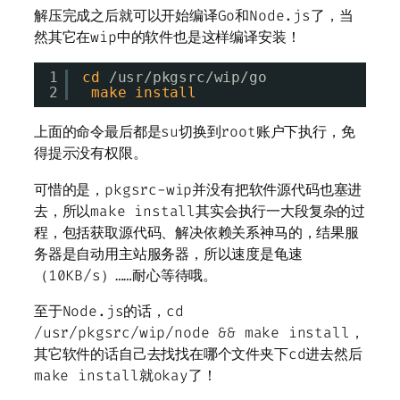
解压完成之后就可以开始编译Go和Node.js了，当
然其它在wip中的软件也是这样编译安装！
1
cd
/usr/pkgsrc/wip/go
2
make
install
上面的命令最后都是su切换到root账户下执行，免
得提示没有权限。
可惜的是，pkgsrc-wip并没有把软件源代码也塞进
去，所以make install其实会执行一大段复杂的过
程，包括获取源代码、解决依赖关系神马的，结果服
务器是自动用主站服务器，所以速度是龟速
（10KB/s）……耐心等待哦。
至于Node.js的话，cd
/usr/pkgsrc/wip/node && make install，
其它软件的话自己去找找在哪个文件夹下cd进去然后
make install就okay了！