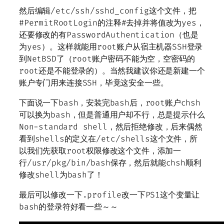
然后编辑/etc/ssh/sshd_config这个文件，把
#PermitRootLogin的注释#去掉并将值改为yes，
还要修改的有PasswordAuthentication（也是
为yes）。这样就能用root账户从宿主机器SSH登录
到NetBSD了（root账户密码不能为空，空密码的
root还是不能登录的）。当然我建议你还是新建一个
账户专门用来连接SSH，毕竟这安全一些。
下面说一下bash，安装完bash后，root账户chsh
可以换为bash，但是普通用户却不行，总是提示什么
Non-standard shell，然后拒绝修改，后来偶然
看到shells的定义在/etc/shells这个文件，所
以我们先获取root权限修改这个文件，添加一
行/usr/pkg/bin/bash保存，然后就能chsh顺利
修改shell为bash了！
最后可以修改一下.profile改一下PS1这个变量让
bash的登录符好看一些～～