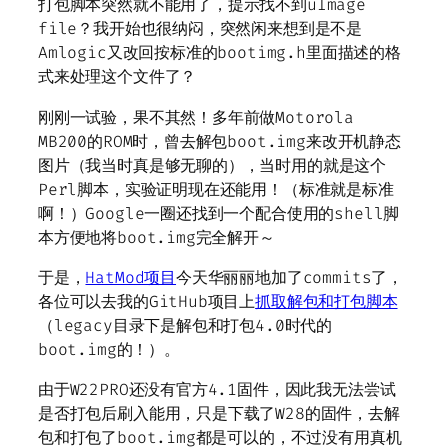
打包脚本突然就不能用了，提示找不到uImage
file？我开始也很纳闷，突然闲来想到是不是
Amlogic又改回按标准的bootimg.h里面描述的格
式来处理这个文件了？
刚刚一试验，果不其然！多年前做Motorola
MB200的ROM时，曾去解包boot.img来改开机静态
图片（我当时真是够无聊的），当时用的就是这个
Perl脚本，实验证明现在还能用！（标准就是标准
啊！）Google一圈还找到一个配合使用的shell脚
本方便地将boot.img完全解开～
于是，
HatMod项目
今天华丽丽地加了commits了，
各位可以去我的GitHub项目上
抓取解包和打包脚本
（legacy目录下是解包和打包4.0时代的
boot.img的！）。
由于W22PRO还没有官方4.1固件，因此我无法尝试
是否打包后刷入能用，只是下载了W28的固件，去解
包和打包了boot.img都是可以的，不过没有用真机