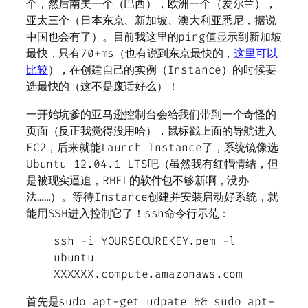
个，然后南美一个（巴西），欧洲一个（爱尔兰），
亚太三个（日本东京、新加坡、澳大利亚悉尼，据说
中国也会有了）。目前我这里的ping值显示到新加坡
最快，只有70+ms（也有说到东京最快的，
这里可以
比较
），在创建自己的实例（Instance）的时候要
选最快的（这不是废话好么）！
一开始坑爹的亚马逊控制台会给我们带到一个奇怪的
页面（反正我觉得没用哈），鼠标戳上面的导航进入
EC2，后来就能Launch Instance了，系统镜像选
Ubuntu 12.04.1 LTS吧（虽然我有红帽情结，但
是被现实逼迫，RHEL的软件包不够新啊，没办
法……）。等待Instance创建并安装启动好系统，就
能用SSH进入控制它了！ssh命令行示范：
ssh -i YOURSECUREKEY.pem -l
ubuntu
XXXXXX.compute.amazonaws.com
首先是sudo apt-get udpate && sudo apt-