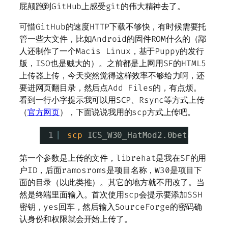
屁颠跑到GitHub上感受git的伟大精神去了。
可惜GitHub的速度HTTP下载不够快，有时候需要托
管一些大文件，比如Android的固件ROM什么的（鄙
人还制作了一个Macis Linux，基于Puppy的发行
版，ISO也是贼大的）。之前都是上网用SF的HTML5
上传器上传，今天突然觉得这样效率不够给力啊，还
要进网页翻目录，然后点Add Files的，有点烦。
看到一行小字提示我可以用SCP、Rsync等方式上传
（
官方网页
），下面说说我用的scp方式上传吧。
1
scp
ICS_W30_HatMod2.0beta1_signe
第一个参数是上传的文件，librehat是我在SF的用
户ID，后面ramosroms是项目名称，W30是项目下
面的目录（以此类推）。其它的地方就不用改了。当
然是终端里面输入。首次使用scp会提示要添加SSH
密钥，yes回车，然后输入SourceForge的密码确
认身份和权限就会开始上传了。