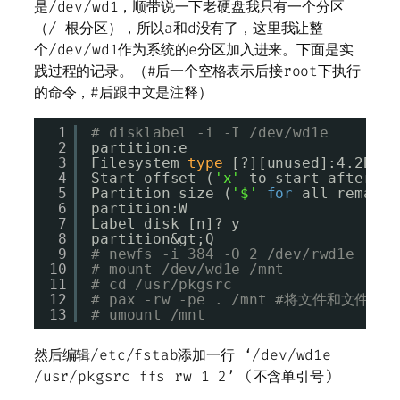
是/dev/wd1，顺带说一下老硬盘我只有一个分区
（/ 根分区），所以a和d没有了，这里我让整
个/dev/wd1作为系统的e分区加入进来。下面是实
践过程的记录。（#后一个空格表示后接root下执行
的命令，#后跟中文是注释）
1
# disklabel -i -I /dev/wd1e
2
partition:e
3
Filesystem 
type
[?][unused]:4.2BSD
4
Start offset (
'x'
to start after pa
5
Partition size (
'$'
for
all remaini
6
partition:W
7
Label disk [n]? y
8
partition&gt;Q
9
# newfs -i 384 -O 2 /dev/rwd
10
# mount /dev/wd1e /mnt
11
# cd /usr/pkgsrc
12
# pax -rw -pe . /mnt #将文件和文件
13
# umount /mnt
然后编辑/etc/fstab添加一行 ‘/dev/wd1e
/usr/pkgsrc ffs rw 1 2’ (不含单引号)