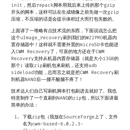
init，然后repack脚本用我后来上传的那个gzip
开头的脚本，这样可以在生成镜像之前先做一次gzip
压缩，不压缩的话是会提示体积过大而打包失败的。
上面讲了一堆略有点技术流的东西，下面说说怎么把
这个uImage_recovery刷到我们的W22PRO机器内
置存储器中！这样就不需要外置的microSD卡也能进
入CWM Recovery了，可喜的地方还在于CWM
Recovery支持从机器内置存储器（就是大小13GB的
那个）读取zip刷机包来刷机，还支持adb
sideload功能，总而言之就是把CWM Recovery刷
到机器NAND后——腰不酸腿不疼了！
技术达人们自己写刷机脚本打包刷进去就好了。我也
特意制作了一个直刷到NAND的zip包，所以下面讲最
简单的办法：
下载zip包（我放在SourceForge上了，文件
名为cwm-based-6.0.2.3-