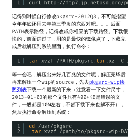
1
curl http:
//ftp7
.jp.netbsd.org
/pub/p
记得到时候自行修改pkgsrc-2012Q3，不可能指望
今年年底还用去年第三季度的东西对吧。。。后面
PATH表示路径，记得改成你相应的下载路径。下载很
快的，前面讲过了，用的是最快的镜像点了，下载完
成后就解压到系统里面，执行命令：
1
tar
xvzf 
/PATH/pkgsrc
.
tar
.xz -C 
/usr
等一会吧，解压出来好几百兆的文件呢，解压完毕后
再来解压一个wip的source，先去
pkgsrc-wip快
照列表
下载一个最新的下来（注意看一下文件尺寸，
2013-01-03的那个文件只有400+KB是错误的文
件，一般都是10M左右，不然下载下来也解不开），
然后执行命令解压到系统：
1
cd
/usr/pkgsrc
2
tar
xvzf 
/path/to/pkgsrc-wip-DATEHE