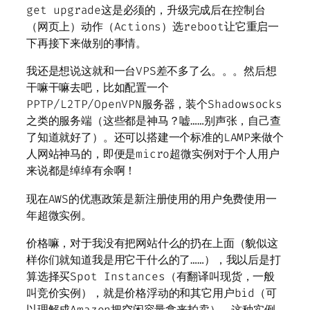
get upgrade这是必须的，升级完成后在控制台
（网页上）动作（Actions）选reboot让它重启一
下再接下来做别的事情。
我还是想说这就和一台VPS差不多了么。。。然后想
干嘛干嘛去吧，比如配置一个
PPTP/L2TP/OpenVPN服务器，装个Shadowsocks
之类的服务端（这些都是神马？嘘……别声张，自己查
了知道就好了）。还可以搭建一个标准的LAMP来做个
人网站神马的，即便是micro超微实例对于个人用户
来说都是绰绰有余啊！
现在AWS的优惠政策是新注册使用的用户免费使用一
年超微实例。
价格嘛，对于我没有把网站什么的扔在上面（貌似这
样你们就知道我是用它干什么的了……），我以后是打
算选择买Spot Instances（有翻译叫现货，一般
叫竞价实例），就是价格浮动的和其它用户bid（可
以理解成Amazon把空闲容量拿来拍卖），这种实例