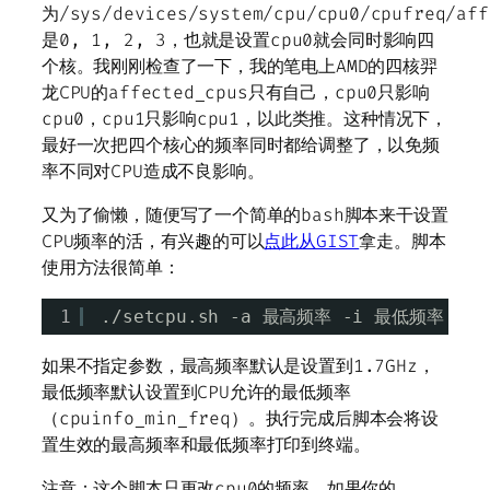
为/sys/devices/system/cpu/cpu0/cpufreq/aff
是0, 1, 2, 3，也就是设置cpu0就会同时影响四
个核。我刚刚检查了一下，我的笔电上AMD的四核羿
龙CPU的affected_cpus只有自己，cpu0只影响
cpu0，cpu1只影响cpu1，以此类推。这种情况下，
最好一次把四个核心的频率同时都给调整了，以免频
率不同对CPU造成不良影响。
又为了偷懒，随便写了一个简单的bash脚本来干设置
CPU频率的活，有兴趣的可以
点此从GIST
拿走。脚本
使用方法很简单：
1
.
/setcpu
.sh -a 最高频率 -i 最低频率
如果不指定参数，最高频率默认是设置到1.7GHz，
最低频率默认设置到CPU允许的最低频率
（cpuinfo_min_freq）。执行完成后脚本会将设
置生效的最高频率和最低频率打印到终端。
注意：这个脚本只更改cpu0的频率，如果你的