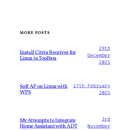
MORE POSTS
29th
Install Citrix Receiver for
December
Linux in Toolbox
2025
Soft AP on Linux with
17th February
WPS
2025
3rd
My Attempts to Integrate
Home Assistant with ADT
November