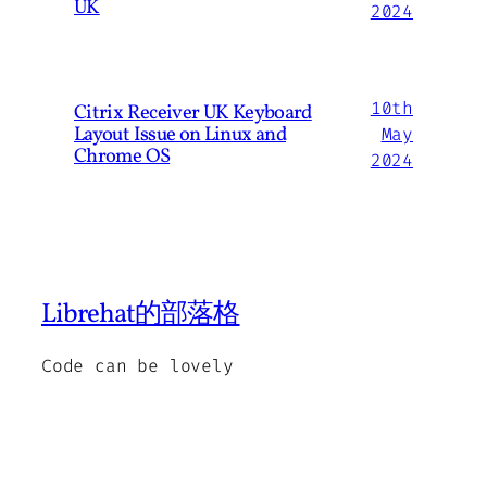
UK
2024
10th
Citrix Receiver UK Keyboard
Layout Issue on Linux and
May
Chrome OS
2024
Librehat的部落格
Code can be lovely