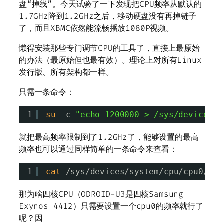
盘“掉线”。今天试验了一下发现把CPU频率从默认的
1.7GHz降到1.2GHz之后，移动硬盘没有再掉链子
了，而且XBMC依然能流畅播放1080P视频。
懒得安装那些专门调节CPU的工具了，直接上最原始
的办法（最原始但也最有效）。理论上对所有Linux
发行版、所有架构都一样。
只需一条命令：
1
su
-c 
"echo 1200000 > /sys/devices/s
就把最高频率限制到了1.2GHz了，能够设置的最高
频率也可以通过同样简单的一条命令来查看：
1
cat
/sys/devices/system/cpu/cpu0/cpu
那为啥四核CPU（ODROID-U3是四核Samsung
Exynos 4412）只需要设置一个cpu0的频率就行了
呢？因