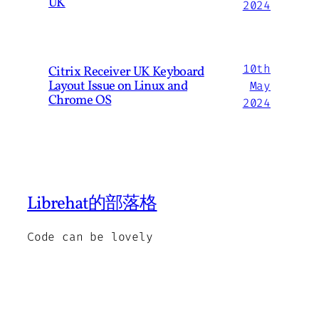
UK
2024
10th
Citrix Receiver UK Keyboard
Layout Issue on Linux and
May
Chrome OS
2024
Librehat的部落格
Code can be lovely