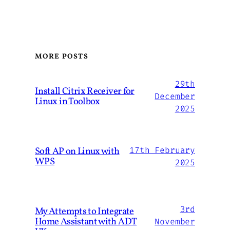
MORE POSTS
29th
Install Citrix Receiver for
December
Linux in Toolbox
2025
Soft AP on Linux with
17th February
WPS
2025
3rd
My Attempts to Integrate
Home Assistant with ADT
November