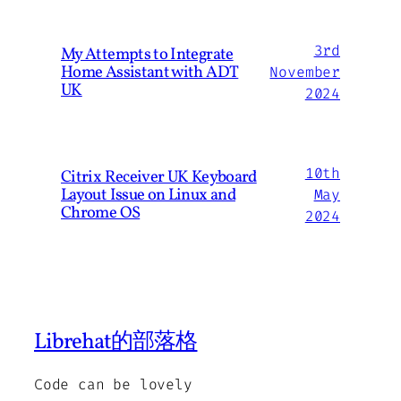
3rd
My Attempts to Integrate
Home Assistant with ADT
November
UK
2024
10th
Citrix Receiver UK Keyboard
Layout Issue on Linux and
May
Chrome OS
2024
Librehat的部落格
Code can be lovely