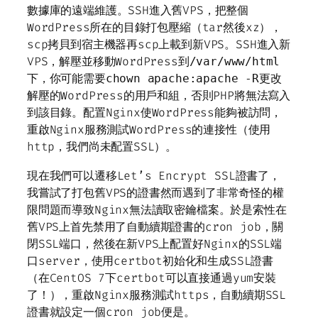
數據庫的遠端維護。SSH進入舊VPS，把整個
WordPress所在的目錄打包壓縮（tar然後xz），
scp拷貝到宿主機器再scp上載到新VPS。SSH進入新
VPS，解壓並移動WordPress到
/var/www/html
下，你可能需要
更改
chown apache:apache -R
解壓的WordPress的用戶和組，否則PHP將無法寫入
到該目錄。配置Nginx使WordPress能夠被訪問，
重啟Nginx服務測試WordPress的連接性（使用
http，我們尚未配置SSL）。
現在我們可以遷移Let’s Encrypt SSL證書了，
我嘗試了打包舊VPS的證書然而遇到了非常奇怪的權
限問題而導致Nginx無法讀取密鑰檔案。於是索性在
舊VPS上首先禁用了自動續期證書的cron job，關
閉SSL端口，然後在新VPS上配置好Nginx的SSL端
口server，使用certbot初始化和生成SSL證書
（在CentOS 7下certbot可以直接通過yum安裝
了！），重啟Nginx服務測試https，自動續期SSL
證書就設定一個cron job便是。