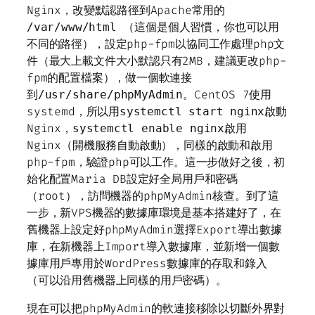
Nginx，改變默認路徑到Apache常用的
（這個是個人習慣，你也可以用
/var/www/html
不同的路徑），設定php-fpm以協同工作處理php文
件（最大上載文件大小默認只有2MB，建議更改php-
fpm的配置檔案），做一個軟連接
到
。CentOS 7使用
/usr/share/phpMyAdmin
systemd，所以用
啟動
systemctl start nginx
Nginx，
啟用
systemctl enable nginx
Nginx（開機服務自動啟動），同樣的啟動和啟用
php-fpm，驗證php可以工作。這一步做好之後，初
始化配置Maria DB設定好全局用戶和密碼
（root），訪問機器的phpMyAdmin核查。到了這
一步，新VPS機器的數據庫環境是基本搭建好了，在
舊機器上設定好phpMyAdmin選擇Export導出數據
庫，在新機器上Import導入數據庫，並新增一個數
據庫用戶專用於WordPress數據庫的存取和錄入
（可以沿用舊機器上同樣的用戶密碼）。
現在可以把phpMyAdmin的軟連接移除以切斷外界對