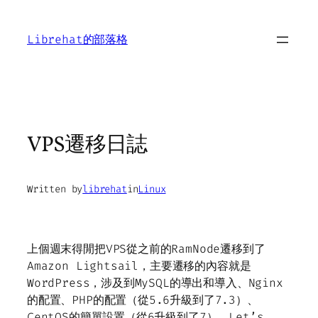
Skip
to
Librehat的部落格
content
VPS遷移日誌
Written by
librehat
in
Linux
上個週末得閒把VPS從之前的RamNode遷移到了
Amazon Lightsail，主要遷移的內容就是
WordPress，涉及到MySQL的導出和導入、Nginx
的配置、PHP的配置（從5.6升級到了7.3）、
CentOS的簡單設置（從6升級到了7）、Let’s