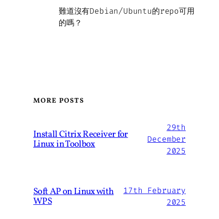
難道沒有Debian/Ubuntu的repo可用
的嗎？
MORE POSTS
29th
Install Citrix Receiver for
December
Linux in Toolbox
2025
Soft AP on Linux with
17th February
WPS
2025