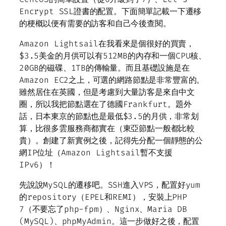
Encrypt SSL證書的配置。下面簡單記載一下遷移
的梗概以便有需要的訪客和自己今後查閱。
Amazon Lightsail在我看來是個很好的買賣，
$3.5美金的月供可以有512MB的內存和一個CPU核、
20GB的磁碟、1TB的傳輸量。而且基礎設施是在
Amazon EC2之上，可選的網路節點是非常豐富的。
雖然居住在英國，但是考慮到大量訪客是來自中文
圈，所以我把節點選在了德國Frankfurt。題外
話，日本東京的節點也是最低$3.5的月供，非常划
算，比很多雲服務商都實在（東亞節點一般都比較
貴）。創建了新實例之後，記得先分配一個靜態的公
網IP位址（Amazon Lightsail暫不支援
IPv6）！
先說說MySQL的遷移吧。SSH進入VPS，配置好yum
的repository（EPEL和REMI），安裝上PHP
7（不要忘了php-fpm）、Nginx、Maria DB
(MySQL)、phpMyAdmin。這一步做好之後，配置