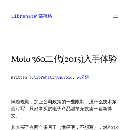
Skip
to
Librehat的部落格
content
Moto 360二代(2015)入手体验
Written by
librehat
in
Android
, 
未分類
懒癌晚期，加上公司政策的一些限制，没什么技术东
西可写，只好拿买的电子产品滥竽充数凑一篇新博
文。
其实买了有两个多月了（懒癌啊，不想写），对Moto