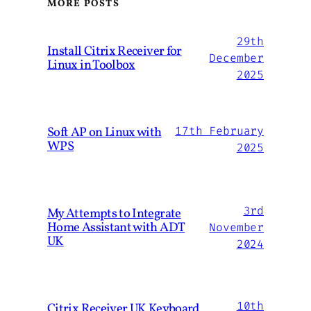
MORE POSTS
29th
Install Citrix Receiver for
December
Linux in Toolbox
2025
Soft AP on Linux with
17th February
WPS
2025
3rd
My Attempts to Integrate
Home Assistant with ADT
November
UK
2024
10th
Citrix Receiver UK Keyboard